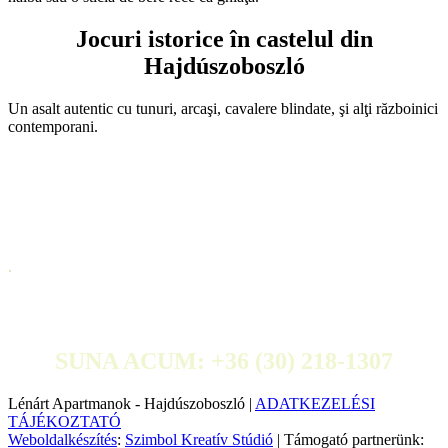
Jocuri istorice în castelul din
Hajdúszoboszló
Un asalt autentic cu tunuri, arcaşi, cavalere blindate, şi alţi războinici
contemporani.
.
SUNA ACUM: +36 (30) 218-1307
Lénárt Apartmanok - Hajdúszoboszló |
ADATKEZELÉSI
TÁJÉKOZTATÓ
Weboldalkészítés
:
Szimbol Kreatív Stúdió
| Támogató partnerünk: