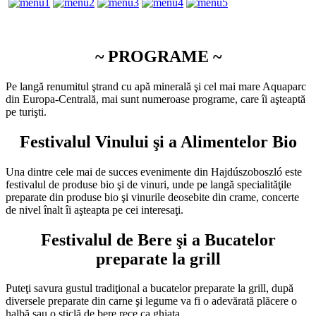
~ PROGRAME ~
Pe langă renumitul ştrand cu apă minerală şi cel mai mare Aquaparc
din Europa-Centrală, mai sunt numeroase programe, care îi aşteaptă
pe turişti.
Festivalul Vinului şi a Alimentelor Bio
Una dintre cele mai de succes evenimente din Hajdúszoboszló este
festivalul de produse bio şi de vinuri, unde pe langă specialităţile
preparate din produse bio şi vinurile deosebite din crame, concerte
de nivel înalt îi aşteapta pe cei interesaţi.
Festivalul de Bere şi a Bucatelor
preparate la grill
Puteţi savura gustul tradiţional a bucatelor preparate la grill, după
diversele preparate din carne şi legume va fi o adevărată plăcere o
halbă sau o sticlă de bere rece ca ghiaţa.