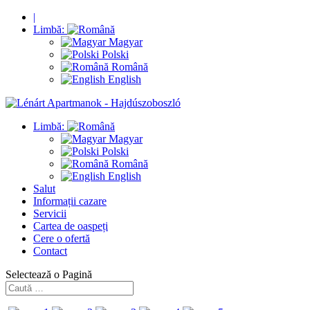
|
Limbă:
Magyar
Polski
Română
English
Limbă:
Magyar
Polski
Română
English
Salut
Informații cazare
Servicii
Cartea de oaspeți
Cere o ofertă
Contact
Selectează o Pagină