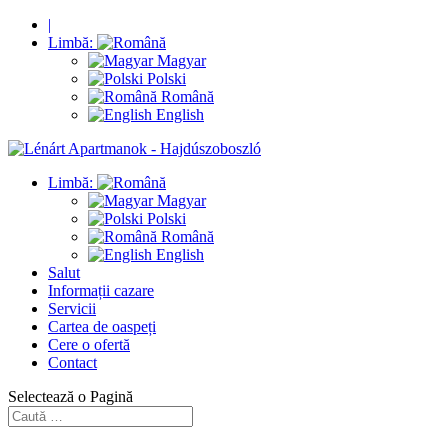
|
Limbă:
Magyar
Polski
Română
English
Limbă:
Magyar
Polski
Română
English
Salut
Informații cazare
Servicii
Cartea de oaspeți
Cere o ofertă
Contact
Selectează o Pagină