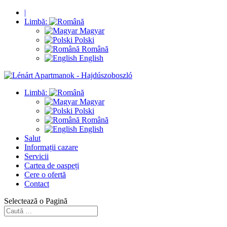
|
Limbă:
Magyar
Polski
Română
English
Limbă:
Magyar
Polski
Română
English
Salut
Informații cazare
Servicii
Cartea de oaspeți
Cere o ofertă
Contact
Selectează o Pagină