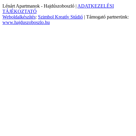
Lénárt Apartmanok - Hajdúszoboszló |
ADATKEZELÉSI
TÁJÉKOZTATÓ
Weboldalkészítés
:
Szimbol Kreatív Stúdió
| Támogató partnerünk:
www.hajduszoboszlo.hu