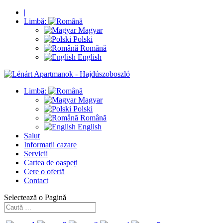
|
Limbă:
Magyar
Polski
Română
English
Limbă:
Magyar
Polski
Română
English
Salut
Informații cazare
Servicii
Cartea de oaspeți
Cere o ofertă
Contact
Selectează o Pagină