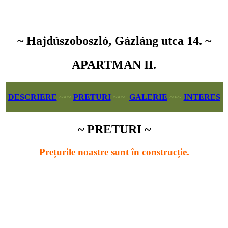
~ Hajdúszoboszló, Gázláng utca 14. ~
APARTMAN II.
DESCRIERE
~•~
PRETURI
~•~
GALERIE
~•~
INTERES
~
PRETURI
~
Prețurile noastre sunt în construcție.