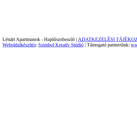
Lénárt Apartmanok - Hajdúszoboszló |
ADATKEZELÉSI TÁJÉKO
Weboldalkészítés
:
Szimbol Kreatív Stúdió
| Támogató partnerünk:
ww