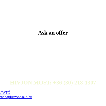
Ask an offer
HÍVJON MOST: +36 (30) 218-1307
ZTATÓ
w.hajduszoboszlo.hu