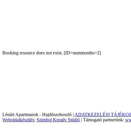
Booking resource does not exist. [ID=nummonths=2]
Lénárt Apartmanok - Hajdúszoboszló |
ADATKEZELÉSI TÁJÉKO
Weboldalkészítés
:
Szimbol Kreatív Stúdió
| Támogató partnerünk:
ww