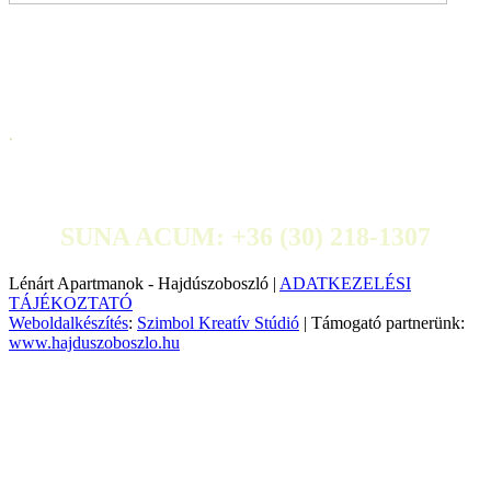
.
SUNA ACUM: +36 (30) 218-1307
Lénárt Apartmanok - Hajdúszoboszló |
ADATKEZELÉSI
TÁJÉKOZTATÓ
Weboldalkészítés
:
Szimbol Kreatív Stúdió
| Támogató partnerünk:
www.hajduszoboszlo.hu