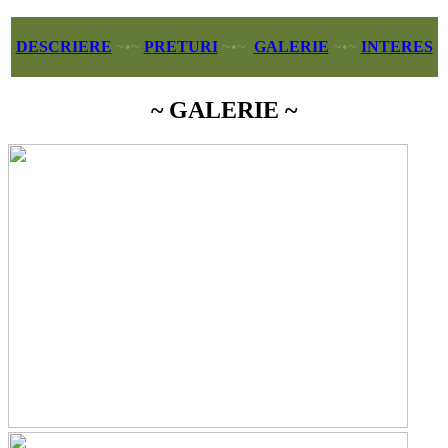
DESCRIERE
~•~
PRETURI
~•~
GALERIE
~•~
INTERES
~ GALERIE ~