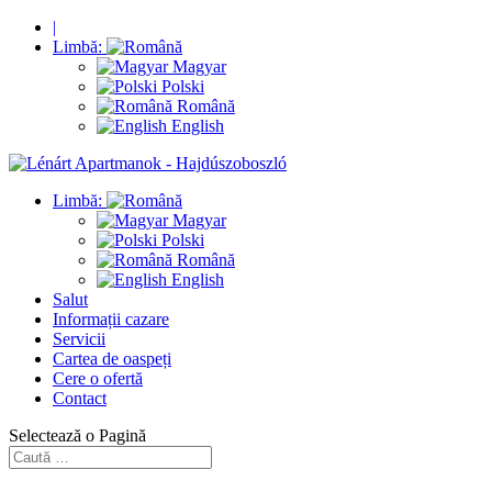
|
Limbă:
Magyar
Polski
Română
English
Limbă:
Magyar
Polski
Română
English
Salut
Informații cazare
Servicii
Cartea de oaspeți
Cere o ofertă
Contact
Selectează o Pagină