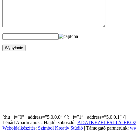
[:hu _i=”0″ _address=”5.0.0.0″ /][: _i=”1″ _address=”5.0.0.1″ /]
Lénárt Apartmanok - Hajdúszoboszló |
ADATKEZELÉSI TÁJÉKO
Weboldalkészítés
:
Szimbol Kreatív Stúdió
| Támogató partnerünk:
ww