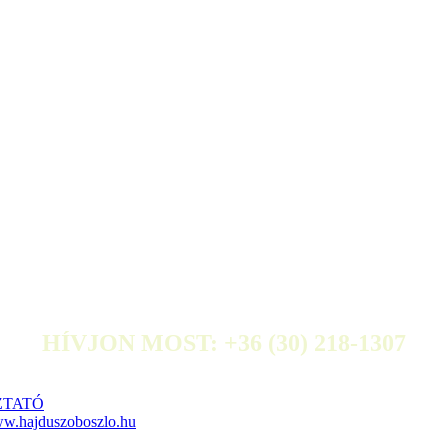
HÍVJON MOST: +36 (30) 218-1307
ZTATÓ
w.hajduszoboszlo.hu