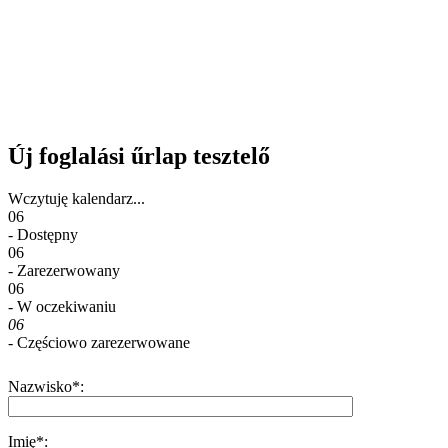
Új foglalási űrlap tesztelő
Wczytuję kalendarz...
06
- Dostępny
06
- Zarezerwowany
06
- W oczekiwaniu
06
- Częściowo zarezerwowane
Nazwisko*:
Imię*: