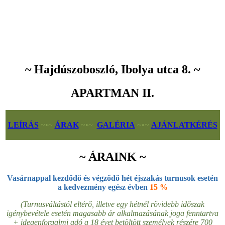
~ Hajdúszoboszló, Ibolya utca 8. ~
APARTMAN II.
LEÍRÁS
~•~
ÁRAK
~•~
GALÉRIA
~•~
AJÁNLATKÉRÉS
~ ÁRAINK ~
Vasárnappal kezdődő és végződő hét éjszakás turnusok esetén
a kedvezmény egész évben
15 %
(Turnusváltástól eltérő, illetve egy hétnél rövidebb időszak
igénybevétele esetén magasabb ár alkalmazásának joga fenntartva
+ idegenforgalmi adó a 18 évet betöltött személyek részére 700