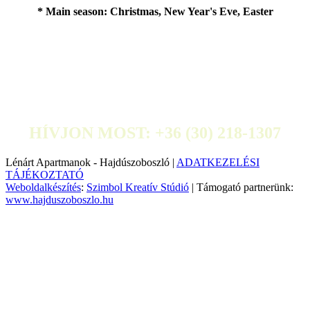
* Main season: Christmas, New Year's Eve, Easter
HÍVJON MOST: +36 (30) 218-1307
Lénárt Apartmanok - Hajdúszoboszló |
ADATKEZELÉSI
TÁJÉKOZTATÓ
Weboldalkészítés
:
Szimbol Kreatív Stúdió
| Támogató partnerünk:
www.hajduszoboszlo.hu