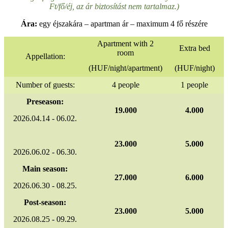
Ft/fő/éj, az ár biztosítást nem tartalmaz.)
Ára:
egy éjszakára – apartman ár – maximum 4 fő részére
Apartment with 2
Extra bed
room
Appellation:
(HUF/night/apartment)
(HUF/night)
Number of guests:
4 people
1 people
Preseason:
19.000
4.000
2026.04.14 - 06.02.
23.000
5.000
2026.06.02 - 06.30.
Main season:
27.000
6.000
2026.06.30 - 08.25.
Post-season:
23.000
5.000
2026.08.25 - 09.29.