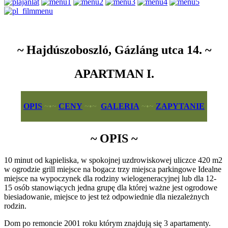
~ Hajdúszoboszló, Gázláng utca 14. ~
APARTMAN I.
OPIS
~•~
CENY
~•~
GALERIA
~•~
ZAPYTANIE
~ OPIS ~
10 minut od kąpieliska, w spokojnej uzdrowiskowej uliczce 420 m2
w ogrodzie grill miejsce na bogacz trzy miejsca parkingowe Idealne
miejsce na wypoczynek dla rodziny wielogeneracyjnej lub dla 12-
15 osób stanowiących jedna grupę dla której ważne jest ogrodowe
biesiadowanie, miejsce to jest też odpowiednie dla niezależnych
rodzin.
Dom po remoncie 2001 roku którym znajdują się 3 apartamenty.