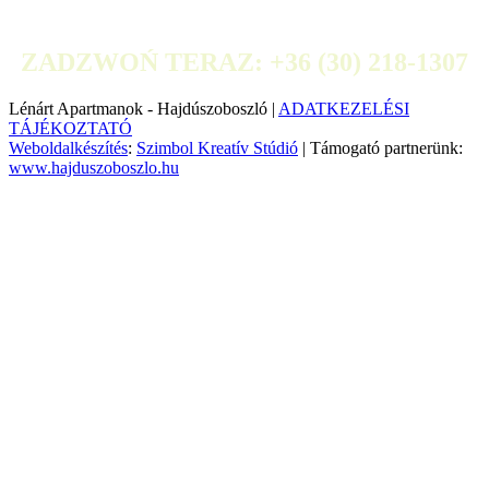
ZADZWOŃ TERAZ: +36 (30) 218-1307
Lénárt Apartmanok - Hajdúszoboszló |
ADATKEZELÉSI
TÁJÉKOZTATÓ
Weboldalkészítés
:
Szimbol Kreatív Stúdió
| Támogató partnerünk:
www.hajduszoboszlo.hu