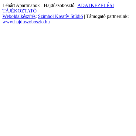
Lénárt Apartmanok - Hajdúszoboszló |
ADATKEZELÉSI
TÁJÉKOZTATÓ
Weboldalkészítés
:
Szimbol Kreatív Stúdió
| Támogató partnerünk:
www.hajduszoboszlo.hu